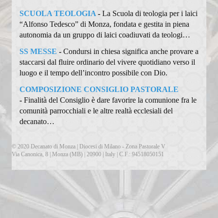
Percorsi per fidanzati
SCUOLA TEOLOGIA
-
La Scuola di teologia per i laici
“Alfonso Tedesco” di Monza, fondata e gestita in piena
Calendario Cresime Adulti
autonomia da un gruppo di laici coadiuvati da teologi…
Comunità Pastorali
SS MESSE
-
Condursi in chiesa significa anche provare a
staccarsi dal fluire ordinario del vivere quotidiano verso il
Associazioni
luogo e il tempo dell’incontro possibile con Dio.
Assemblea Sinodale Decanale
COMPOSIZIONE CONSIGLIO PASTORALE
-
Finalità del Consiglio è dare favorire la comunione fra le
Verbali
comunità parrocchiali e le altre realtà ecclesiali del
decanato…
Chiesa dalle Genti
© 2020 Decanato di Monza | Diocesi di Milano - Zona Pastorale V
Documenti
Via Canonica, 8 | Monza (MB) | 20900 | Italy | C.F.: 94518050151
Formazione
Pastorale sociale
Granis