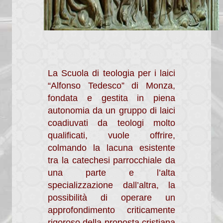
Mondo Economia
Membri
Progetto
Documenti
La Scuola di teologia per i laici
“Alfonso Tedesco” di Monza,
Rassegna stampa
fondata e gestita in piena
Pastorale Giovanile
autonomia da un gruppo di laici
coadiuvati da teologi molto
Documenti
qualificati, vuole offrire,
colmando la lacuna esistente
Visita Pastorale 2016
tra la catechesi parrocchiale da
Visita Pastorale 2009
una parte e l’alta
specializzazione dall’altra, la
Carta Comunione
possibilità di operare un
approfondimento criticamente
Comunicazione Funerali
rigoroso della proposta cristiana