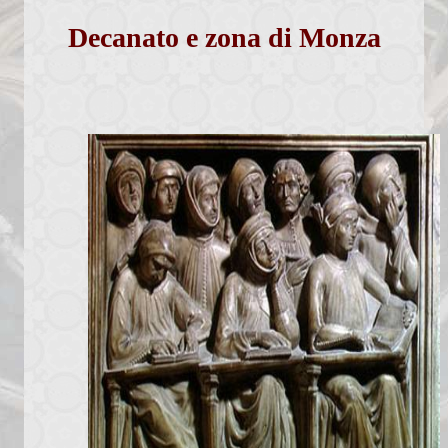
Percorsi per fidanzati
Decanato e zona di Monza
Calendario Cresime Adulti
Comunità Pastorali
Associazioni
Assemblea Sinodale Decanale
Verbali
Chiesa dalle Genti
Documenti
Formazione
Pastorale sociale
Granis