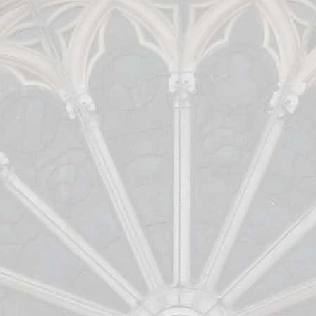
Percorsi per fidanzati
Calendario Cresime Adulti
Comunità Pastorali
Associazioni
Assemblea Sinodale Decanale
Verbali
Chiesa dalle Genti
Documenti
Formazione
Pastorale sociale
Granis