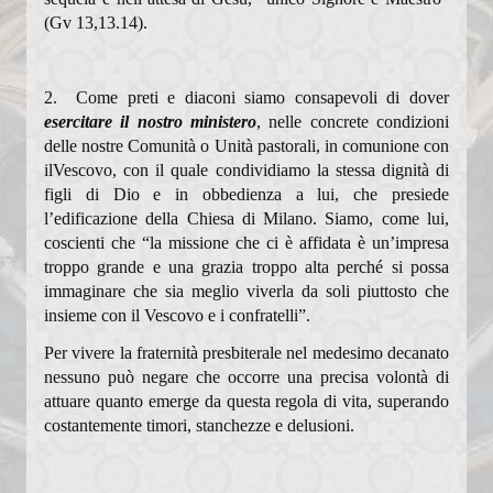
Percorsi per fidanzati
(Gv 13,13.14).
Calendario Cresime Adulti
2. Come preti e diaconi siamo consapevoli di dover
Comunità Pastorali
esercitare il nostro ministero
, nelle concrete condizioni
delle nostre Comunità o Unità pastorali, in comunione con
Associazioni
ilVescovo, con il quale condividiamo la stessa dignità di
figli di Dio e in obbedienza a lui, che presiede
Assemblea Sinodale Decanale
l’edificazione della Chiesa di Milano. Siamo, come lui,
coscienti che “la missione che ci è affidata è un’impresa
Verbali
troppo grande e una grazia troppo alta perché si possa
Chiesa dalle Genti
immaginare che sia meglio viverla da soli piuttosto che
insieme con il Vescovo e i confratelli”.
Documenti
Per vivere la fraternità presbiterale nel medesimo decanato
nessuno può negare che occorre una precisa volontà di
Formazione
attuare quanto emerge da questa regola di vita, superando
Pastorale sociale
costantemente timori, stanchezze e delusioni.
Granis