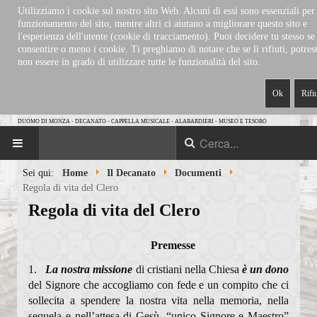
Utilizziamo i cookie sul nostro sito Web. Alcuni di essi sono essenziali per 
funzionamento del sito, mentre altri ci aiutano a migliorare questo sito e
l'esperienza dell'utente (cookie di tracciamento). Puoi decidere tu stesso se
consentire o meno i cookie. Ti preghiamo di notare che se li rifiuti, potrest
non essere in grado di utilizzare tutte le funzionalità del sito.
Ok
Rifi
DUOMO DI MONZA
-
DECANATO
-
CAPPELLA MUSICALE
-
ALABARDIERI
-
MUSEO E TESORO
Sei qui:
Home
Il Decanato
Documenti
HOME
Regola di vita del Clero
Regola di vita del Clero
IL DECANATO
Premesse
Storia del Decanato
1.
La nostra missione
di cristiani nella Chiesa
è un dono
Parrocchie
del Signore che accogliamo con fede e un compito che ci
sollecita a spendere la nostra vita nella memoria, nella
Eventi in calendario
sequela e nell’attesa di Gesù, “unico Signore e Maestro”