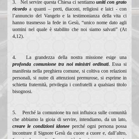
3. Nel servire questa Chiesa ci sentiamo
uniti con grato
Mondo Economia
ricordo
a quanti – preti, diaconi, religiosi e laici - con
l’annuncio del Vangelo e la testimonianza della vita ci
Membri
hanno trasmesso la fede in Gesù, “unico nome dato agli
uomini nel quale è stabilito che noi siamo salvati” (At
Progetto
4,12).
Documenti
Rassegna stampa
4. La grandezza della nostra missione esige una
profonda comunione tra noi ministri ordinati
. Essa si
Pastorale Giovanile
manifesta nella preghiera comune, si coltiva con relazioni
personali, si nutre di attenzioni premurose, si esprime in
Documenti
schietta fraternità, privilegia i confratelli a qualsiasi titolo
bisognosi.
Visita Pastorale 2016
Visita Pastorale 2009
5. Perché la comunione tra noi influisca sulle comunità
Carta Comunione
che abbiamo la gioia di servire, intendiamo, da un lato,
creare le condizioni idonee
perché ogni persona possa
Comunicazione Funerali
incontrare il Signore Gesù da cuore a cuore e, dall’altro,