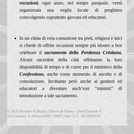
vocazioni,
ogni anno, nel tempo pasquale, verrà
organizzata una veglia locale di preghiera
coinvolgendo soprattutto giovani ed educatori.
In un clima di vera comunione tra preti, religiosi e laici
si chiede di offrire occasioni sempre più idonee a ben
celebrare il
sacramento della Penitenza Cristiana.
Alcuni sacerdoti della città offriranno la loro
disponibilità di tempo e di cuore per il ministero della
Confessione,
anche come momento di ascolto e di
consolazione. Invitiamo però anche ai genitori ed
educatori a diventare anch’essi “ministri” di
introduzione a tale sacramento.
© 2020 Decanato di Monza | Diocesi di Milano - Zona Pastorale V
Via Canonica, 8 | Monza (MB) | 20900 | Italy | C.F.: 94518050151