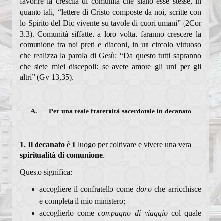
favorire la crescita di comunità che siano esse stesse, in
Regola di vita del Clero
quanto tali, “lettere di Cristo composte da noi, scritte con
lo Spirito del Dio vivente su tavole di cuori umani” (2Cor
Dialoghi di Vita buona
3,3). Comunità siffatte, a loro volta, faranno crescere la
comunione tra noi preti e diaconi, in un circolo virtuoso
Sinodo diocesano
che realizza la parola di Gesù: “Da questo tutti sapranno
che siete miei discepoli: se avete amore gli uni per gli
SANTE MESSE
altri” (Gv 13,35).
SCUOLA DI TEOLOGIA
A. Per una reale fraternità sacerdotale in decanato
Presentazione scuola
Storia
1.
Il decanato
è il luogo per coltivare e vivere una vera
spiritualità di comunione
.
Docenti
Questo significa:
I primi anni
accogliere il confratello come
dono
che arricchisce
Archivio recente
e completa il mio ministero;
accoglierlo come
compagno di viaggio
col quale
Programma dell'anno 2025/26