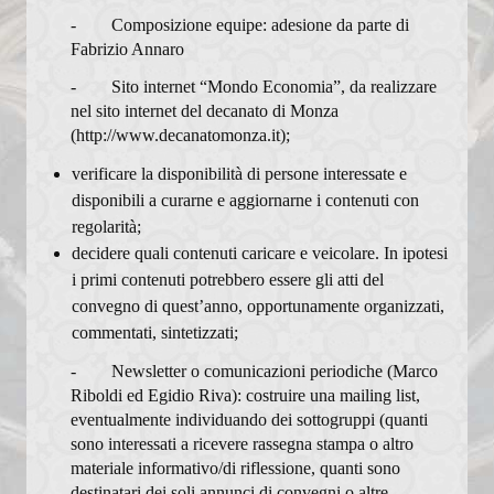
Percorsi per fidanzati
- Composizione equipe: adesione da parte di
Fabrizio Annaro
Calendario Cresime Adulti
- Sito internet “Mondo Economia”, da realizzare
Comunità Pastorali
nel sito internet del decanato di Monza
(http://www.decanatomonza.it);
Associazioni
verificare la disponibilità di persone interessate e
disponibili a curarne e aggiornarne i contenuti con
Assemblea Sinodale Decanale
regolarità;
Verbali
decidere quali contenuti caricare e veicolare. In ipotesi
i primi contenuti potrebbero essere gli atti del
Chiesa dalle Genti
convegno di quest’anno, opportunamente organizzati,
commentati, sintetizzati;
Documenti
- Newsletter o comunicazioni periodiche (Marco
Formazione
Riboldi ed Egidio Riva): costruire una mailing list,
eventualmente individuando dei sottogruppi (quanti
Pastorale sociale
sono interessati a ricevere rassegna stampa o altro
Granis
materiale informativo/di riflessione, quanti sono
destinatari dei soli annunci di convegni o altre