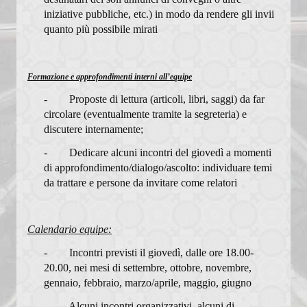
Mondo Economia
iniziative pubbliche, etc.) in modo da rendere gli invii
quanto più possibile mirati
Membri
Progetto
Formazione e approfondimenti interni all’equipe
Documenti
- Proposte di lettura (articoli, libri, saggi) da far
circolare (eventualmente tramite la segreteria) e
Rassegna stampa
discutere internamente;
Pastorale Giovanile
- Dedicare alcuni incontri del giovedì a momenti
di approfondimento/dialogo/ascolto: individuare temi
Documenti
da trattare e persone da invitare come relatori
Visita Pastorale 2016
Calendario equipe:
Visita Pastorale 2009
- Incontri previsti il giovedì, dalle ore 18.00-
Carta Comunione
20.00, nei mesi di settembre, ottobre, novembre,
gennaio, febbraio, marzo/aprile, maggio, giugno
Comunicazione Funerali
- Alcuni incontri organizzativi, alcuni di