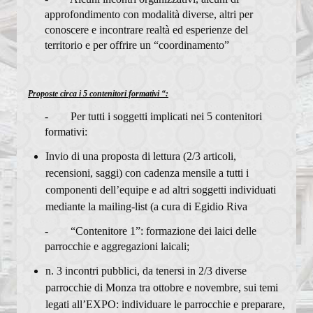
Regola di vita del Clero
approfondimento con modalità diverse, altri per
conoscere e incontrare realtà ed esperienze del
Dialoghi di Vita buona
territorio e per offrire un “coordinamento”
Sinodo diocesano
Proposte circa i 5 contenitori formativi “:
SANTE MESSE
- Per tutti i soggetti implicati nei 5 contenitori
formativi:
SCUOLA DI TEOLOGIA
Invio di una proposta di lettura (2/3 articoli,
Presentazione scuola
recensioni, saggi) con cadenza mensile a tutti i
componenti dell’equipe e ad altri soggetti individuati
Storia
mediante la mailing-list (a cura di Egidio Riva
Docenti
- “Contenitore 1”: formazione dei laici delle
parrocchie e aggregazioni laicali;
I primi anni
n. 3 incontri pubblici, da tenersi in 2/3 diverse
Archivio recente
parrocchie di Monza tra ottobre e novembre, sui temi
legati all’EXPO: individuare le parrocchie e preparare,
Programma dell'anno 2025/26