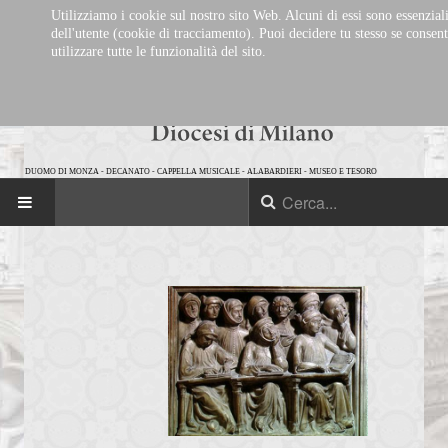
Utilizziamo i cookie sul nostro sito Web. Alcuni di essi sono essenziali
dell'utente (cookie di tracciamento). Puoi decidere tu stesso se consent
utilizzare tutte le funzionalità del sito.
DUOMO DI MONZA
-
DECANATO
-
CAPPELLA MUSICALE
-
ALABARDIERI
-
MUSEO E TESORO
HOME
IL DECANATO
Storia del Decanato
Parrocchie
Eventi in calendario