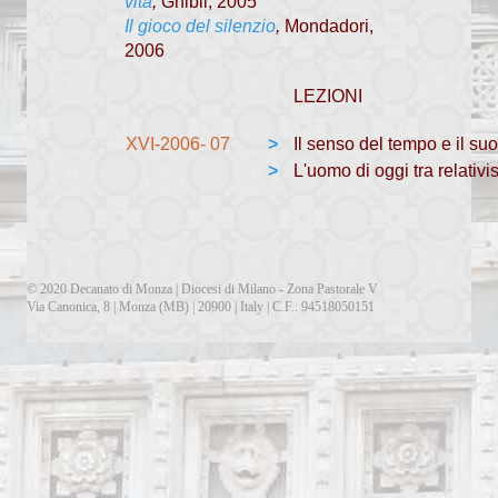
vita
,
Ghibli, 2005
Il gioco del silenzio
,
Mondadori,
2006
LEZIONI
XVI-2006- 07
>
Il senso del tempo e il su
>
L'uomo di oggi tra relativ
© 2020 Decanato di Monza | Diocesi di Milano - Zona Pastorale V
Via Canonica, 8 | Monza (MB) | 20900 | Italy | C.F.: 94518050151