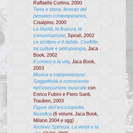
Raffaello Cortina, 2000
Regola di vita del Clero
Terra e storia. Itinerari del
pensiero contemporaneo
,
Dialoghi di Vita buona
Cisalpino, 2000
La libertà, la finanza, la
Sinodo diocesano
comunicazione
,
Spirali, 2002
Le scritture e il debito. Conflitto
SANTE MESSE
tra culture e antropologia
,
Jaca
Book, 2002
SCUOLA DI TEOLOGIA
Il comico e la vita
,
Jaca Book,
2003
Presentazione scuola
Musica e interpretazione.
Soggettività e conoscenza
Storia
nell’esecuzione musicale
con
Enrico Fubini e Piero Santi,
Docenti
Trauben, 2003
Figure dell'enciclopedia
I primi anni
filosofica
(6 volumi, Jaca Book,
Archivio recente
Milano 2004 e sgg)
Archivio Spinoza. La verità e la
Programma dell'anno 2025/26