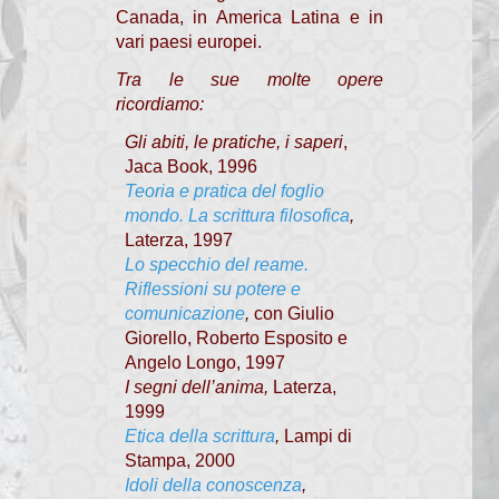
Canada, in America Latina e in
Mondo Economia
vari paesi europei.
Membri
Tra le sue molte opere
ricordiamo:
Progetto
Gli abiti, le pratiche, i saperi
,
Documenti
Jaca Book, 1996
Teoria e pratica del foglio
Rassegna stampa
mondo. La scrittura filosofica
,
Laterza, 1997
Pastorale Giovanile
Lo specchio del reame.
Riflessioni su potere e
Documenti
comunicazione
,
con Giulio
Visita Pastorale 2016
Giorello, Roberto Esposito e
Angelo Longo, 1997
Visita Pastorale 2009
I segni dell’anima
,
Laterza,
1999
Carta Comunione
Etica della scrittura
,
Lampi di
Stampa, 2000
Comunicazione Funerali
Idoli della conoscenza
,