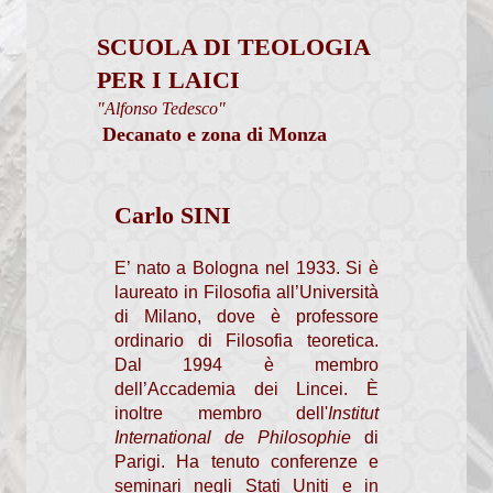
Percorsi per fidanzati
SCUOLA DI TEOLOGIA
Calendario Cresime Adulti
PER I LAICI
"Alfonso Tedesco"
Comunità Pastorali
Decanato e zona di Monza
Associazioni
Assemblea Sinodale Decanale
Carlo SINI
Verbali
E’ nato a Bologna nel 1933. Si è
Chiesa dalle Genti
laureato in Filosofia all’Università
di Milano, dove è professore
Documenti
ordinario di Filosofia teoretica.
Dal 1994 è membro
Formazione
dell’Accademia dei Lincei. È
inoltre membro dell'
Institut
Pastorale sociale
International de Philosophie
di
Parigi. Ha tenuto conferenze e
Granis
seminari negli Stati Uniti e in