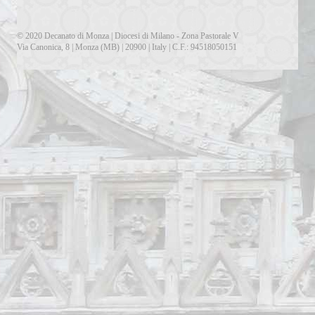
Regola di vita del Clero
© 2020 Decanato di Monza | Diocesi di Milano - Zona Pastorale V
Dialoghi di Vita buona
Via Canonica, 8 | Monza (MB) | 20900 | Italy | C.F.: 94518050151
Sinodo diocesano
SANTE MESSE
SCUOLA DI TEOLOGIA
Presentazione scuola
Storia
Docenti
I primi anni
Archivio recente
Programma dell'anno 2025/26