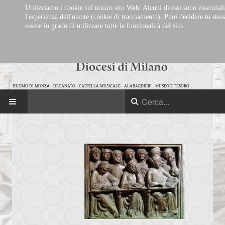
Utilizziamo i cookie sul nostro sito Web. Alcuni di essi sono essenziali
l'esperienza dell'utente (cookie di tracciamento). Puoi decidere tu stes
essere in grado di utilizzare tutte le funzionalità del sito.
DUOMO DI MONZA
-
DECANATO
-
CAPPELLA MUSICALE
-
ALABARDIERI
-
MUSEO E TESORO
HOME
IL DECANATO
Storia del Decanato
Parrocchie
Eventi in calendario