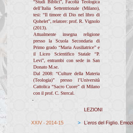
“Studi Biblici”, Facoltà Teologica
Mondo Economia
dell’Italia Settentrionale (Milano),
tesi: “Il timore di Dio nel libro di
Membri
Qohelet”, relatore: prof. R. Vignolo
(2013).
Progetto
Attualmente insegna religione
presso la Scuola Secondaria di
Documenti
Primo grado “Maria Ausiliatrice” e
Rassegna stampa
il Liceo Scientifico Statale “P.
Levi”, entrambi con sede in San
Pastorale Giovanile
Donato M.se.
Dal 2008: “Culture della Materia
Documenti
(Teologia)” presso l’Università
Cattolica “Sacro Cuore” di Milano
Visita Pastorale 2016
con il prof. C. Stercal.
-
Visita Pastorale 2009
LEZIONI
Carta Comunione
XXIV - 2014-15
>
L'
eros
del Figlio. Emozi
Comunicazione Funerali