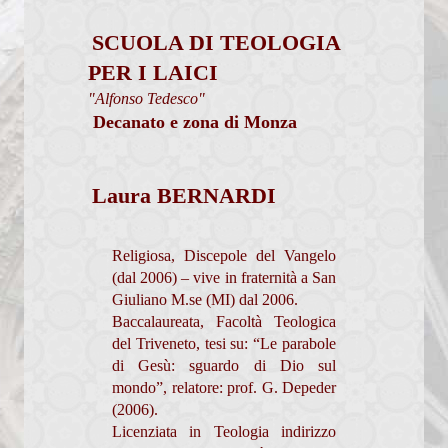
Percorsi per fidanzati
SCUOLA DI TEOLOGIA
Calendario Cresime Adulti
PER I LAICI
"Alfonso Tedesco"
Comunità Pastorali
Decanato e zona di Monza
Associazioni
Assemblea Sinodale Decanale
Laura BERNARDI
Verbali
Religiosa, Discepole del Vangelo
Chiesa dalle Genti
(dal 2006) – vive in fraternità a San
Giuliano M.se (MI) dal 2006.
Documenti
Baccalaureata, Facoltà Teologica
Formazione
del Triveneto, tesi su: “Le parabole
di Gesù: sguardo di Dio sul
Pastorale sociale
mondo”, relatore: prof. G. Depeder
(2006).
Granis
Licenziata in Teologia indirizzo