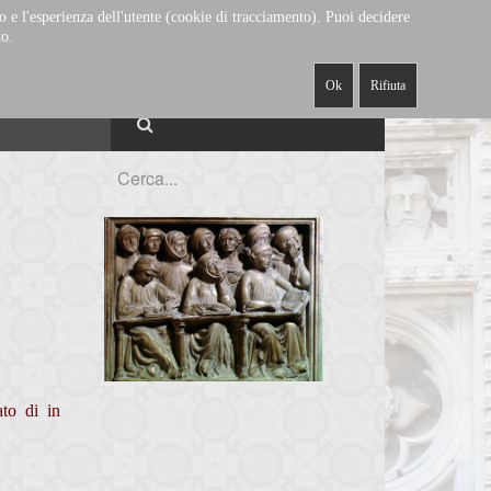
CAPPELLA
MUSEO E
to e l'esperienza dell'utente (cookie di tracciamento). Puoi decidere
ECANATO
-
-
ALABARDIERI
-
MUSICALE
TESORO
to.
Ok
Rifiuta
to di in