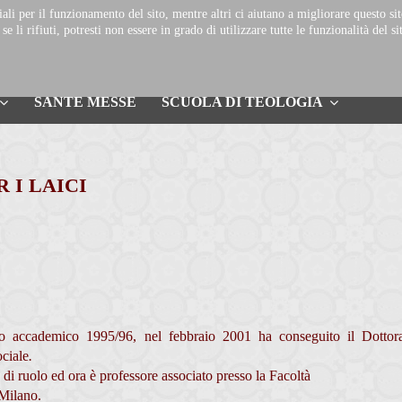
DUOMO DI
ali per il funzionamento del sito, mentre altri ci aiutano a migliorare questo si
-
D
MONZA
li rifiuti, potresti non essere in grado di utilizzare tutte le funzionalità del si
SANTE MESSE
SCUOLA DI TEOLOGIA
 I LAICI
no accademico 1995/96, nel febbraio 2001 ha conseguito il Dottora
ciale
.
di ruolo ed ora è professore associato presso la Facoltà
 Milano.