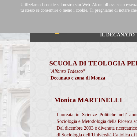
Utilizziamo i cookie sul nostro sito Web. Alcuni di essi sono essenzi
tu stesso se consentire o meno i cookie. Ti preghiamo di notare che se 
IL DECANATO
SCUOLA DI TEOLOGIA PER
"Alfonso Tedesco"
Decanato e zona di Monza
Monica MARTINELLI
Laureata in Scienze Politiche nell’ an
Sociologia e Metodologia della Ricerca so
Dal dicembre 2003 è divenuta ricercatrice 
di Sociologia dell’Università Cattolica di