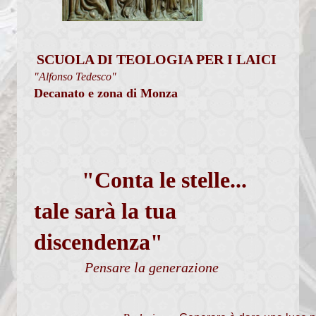
Percorsi per fidanzati
Calendario Cresime Adulti
SCUOLA DI TEOLOGIA PER I LAICI
Comunità Pastorali
"Alfonso Tedesco"
Decanato e zona di Monza
Associazioni
Assemblea Sinodale Decanale
Verbali
"Conta le stelle...
Chiesa dalle Genti
tale sarà
la tua
Documenti
discendenza"
Formazione
Pensare la generazione
Pastorale sociale
Granis