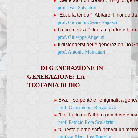
"Generato non creato". Il Figlio, gen
►
Regola di vita del Clero
prof. Ivan Salvadori
"Ecco la tenda!". Abitare il mondo da f
►
Dialoghi di Vita buona
prof. Giovanni Cesare Pagazzi
La promessa: "Onora il padre e la mad
Sinodo diocesano
►
prof. Giuseppe Angelini
SANTE MESSE
Il distendersi delle generazioni: lo S
►
prof. Antonio Montanari
SCUOLA DI TEOLOGIA
DI GENERAZIONE IN
Presentazione scuola
GENERAZIONE: LA
TEOFANIA DI DIO
Storia
Docenti
Eva, il serpente e l'enigmatica gene
►
prof. Gianantonio Borgonovo
I primi anni
"Del frutto dell'albero non dovete ma
►
prof. Patrizio Rota Scalabrini
Archivio recente
Questo giorno sarà per voi un memo
"
►
prof.ssa Elena Lea Bartolini
Programma dell'anno 2025/26