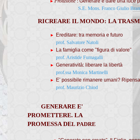
Prolusione
:
Generare è dare una luce p
►
Mondo Economia
S.E. Mons. Franco Giulio Bram
Membri
RICREARE IL MONDO: LA TRASM
Progetto
Ereditare: tra memoria e futuro
►
prof. Salvatore Natoli
Documenti
La famiglia come "figura di valore"
►
Rassegna stampa
prof. Aristide Fumagalli
Generatività: liberare la libertà
►
Pastorale Giovanile
prof.ssa Monica Martinelli
E' possibile rimanere umani? Ripensar
►
Documenti
prof. Maurizio Chiod
Visita Pastorale 2016
GENERARE E'
Visita Pastorale 2009
PROMETTERE. LA
Carta Comunione
PROMESSA DE
L PADRE
Comunicazione Funerali