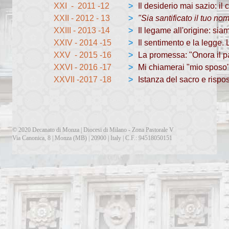
XXI - 2011 -12
>
Il desiderio mai sazio: 
XXII - 2012 - 13
>
"Sia santificato il tuo no
XXIII - 2013 -14
>
Il legame all'origine: siam
XXIV - 2014 -15
>
Il sentimento e la legge. 
XXV - 2015 -16
>
La promessa: "Onora il pa
XXVI - 2016 -17
>
Mi chiamerai "mio sposo"
XXVII -2017 -18
>
Istanza del sacro e rispo
© 2020 Decanato di Monza | Diocesi di Milano - Zona Pastorale V
Via Canonica, 8 | Monza (MB) | 20900 | Italy | C.F.: 94518050151