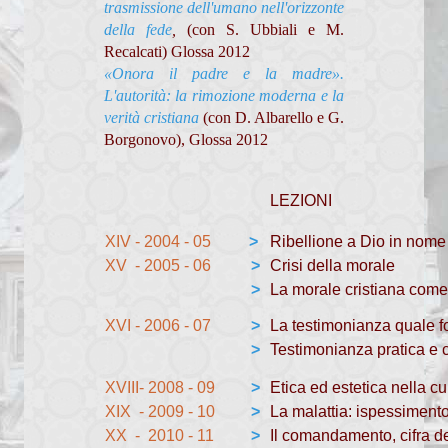
trasmissione dell'umano nell'orizzonte
Regola di vita del Clero
della fede
,
(con S. Ubbiali e M.
Recalcati) Glossa 2012
Dialoghi di Vita buona
«Onora il padre e la madre».
L'autorità: la rimozione moderna e la
Sinodo diocesano
verità cristiana
(con D. Albarello e G.
Borgonovo), Glossa 2012
SANTE MESSE
SCUOLA DI TEOLOGIA
LEZIONI
Presentazione scuola
XIV - 2004 - 05
>
Ribellione a Dio in nome
XV - 2005 - 06
>
Crisi della morale
Storia
>
La morale cristiana com
Docenti
XVI - 2006 - 07
>
La testimonianza quale f
>
Testimonianza pratica e 
I primi anni
XVIII- 2008 - 09
>
Etica ed estetica nella cu
Archivio recente
XIX - 2009 - 10
>
La malattia: ispessimento 
XX - 2010 - 11
>
Il comandamento, cifra del
Programma dell'anno 2025/26