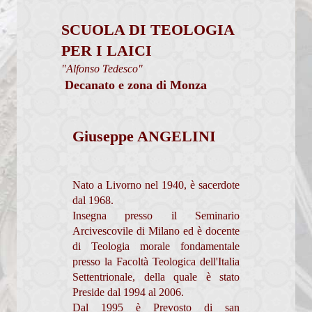
Percorsi per fidanzati
SCUOLA DI TEOLOGIA
Calendario Cresime Adulti
PER I LAICI
"Alfonso Tedesco"
Comunità Pastorali
Decanato e zona di Monza
Associazioni
Assemblea Sinodale Decanale
Giuseppe ANGELINI
Verbali
Chiesa dalle Genti
Nato a Livorno nel 1940, è sacerdote
dal 1968.
Documenti
Insegna presso il Seminario
Arcivescovile di Milano ed è docente
Formazione
di Teologia morale fondamentale
presso la Facoltà Teologica dell'Italia
Pastorale sociale
Settentrionale, della quale è stato
Preside dal 1994 al 2006.
Granis
Dal 1995 è Prevosto di san