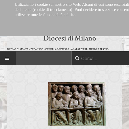
Utilizziamo i cookie sul nostro sito Web. Alcuni di essi sono essenziali
dell'utente (cookie di tracciamento). Puoi decidere tu stesso se consent
utilizzare tutte le funzionalità del sito.
DUOMO DI MONZA
-
DECANATO
-
CAPPELLA MUSICALE
-
ALABARDIERI
-
MUSEO E TESORO
HOME
IL DECANATO
Storia del Decanato
Parrocchie
Eventi in calendario