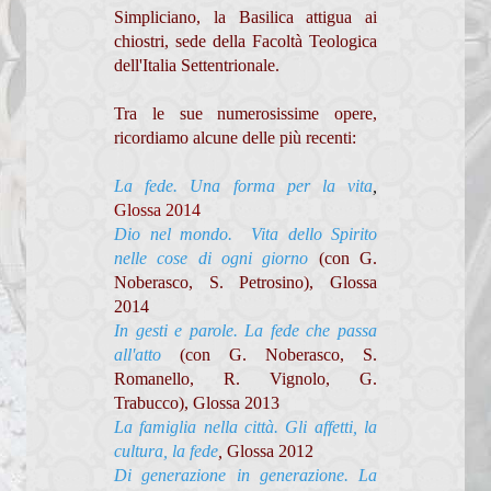
Simpliciano, la Basilica attigua ai
Mondo Economia
chiostri, sede della Facoltà Teologica
Membri
dell'Italia Settentrionale.
Progetto
Tra le sue numerosissime opere,
ricordiamo alcune delle più recenti:
Documenti
La fede. Una forma per la vita
,
Rassegna stampa
Glossa 2014
Dio nel mondo. Vita dello Spirito
Pastorale Giovanile
nelle cose di ogni giorno
(con G.
Noberasco, S. Petrosino), Glossa
Documenti
2014
Visita Pastorale 2016
In gesti e parole. La fede che passa
all'atto
(con G. Noberasco, S.
Visita Pastorale 2009
Romanello, R. Vignolo, G.
Trabucco), Glossa 2013
Carta Comunione
La famiglia nella città. Gli affetti, la
cultura, la fede
,
Glossa 2012
Comunicazione Funerali
Di generazione in generazione. La